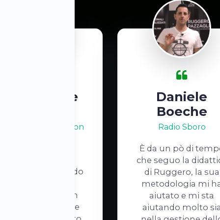
Federico De
Daniele
Zani
Boeche
ake Arkane - Jackson
Radio Sboro
Live
È da un pò di temp
Sono passate sei
che seguo la didatti
ettimane da quando
di Ruggero, la sua
ho cominciato il
metodologia mi h
metodo The Drum
aiutato e mi sta
Booster per i piedi e
aiutando molto si
onostante sia stato
nella gestione dell