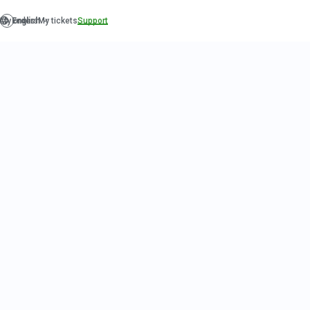
Sei un
batterista
SCOPRI
POCKET D
ONLINE PER BATTERI
BATTERISTA IMPE
SEN