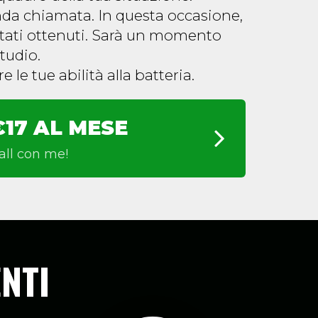
nda chiamata. In questa occasione,
ultati ottenuti. Sarà un momento
tudio.
 le tue abilità alla batteria.
€17 AL MESE
all con me!
NTI