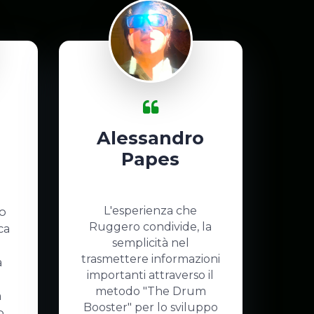
Alessandro
Papes
L'esperienza che
o
Ruggero condivide, la
ca
semplicità nel
trasmettere informazioni
a
importanti attraverso il
metodo "The Drum
a
Booster" per lo sviluppo
o