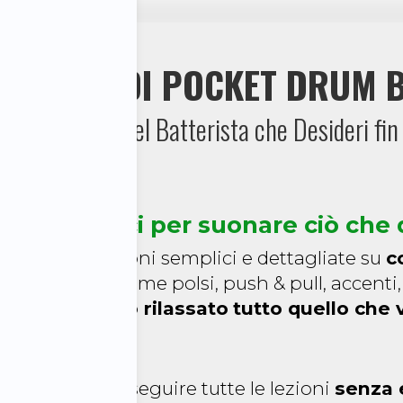
 PILASTRI DI POCKET DRUM
asformeranno nel Batterista che Desideri fin
limiti tecnici per suonare ciò che 
erai spiegazioni semplici e dettagliate su
c
lla batteria
come polsi, push & pull, accenti,
onare in modo rilassato
tutto quello che 
o vuoi
uo computer per seguire tutte le lezioni
senza 