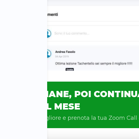
 2 SETTIMANE, POI CONTINUA
AL MESE
 un batterista migliore e prenota la tua Zoom Call