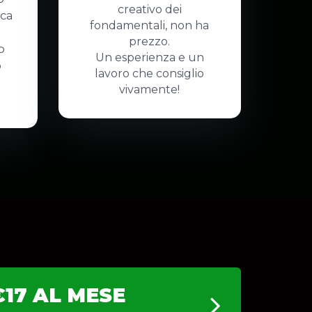
creativo dei
ica
fondamentali, non ha
prezzo.
o
Un esperienza e un
o
lavoro che consiglio
vivamente!
€17 AL MESE