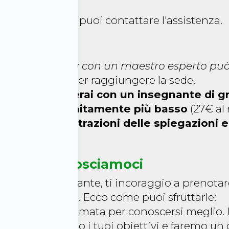
alcun altro.
 qualsiasi cosa puoi contattare l'assistenza.
denaro
'ora in presenza con un maestro esperto pu
to e il tempo per raggiungere la sede.
r
invece
studierai con un insegnante di 
un
prezzo infinitamente più basso
(27€ al 
e anche le
registrazioni delle spiegazioni e 
uoi allievi!
 Call e conosciamoci
o un buon dilettante, ti incoraggio a prenota
DRUM Booster
. Ecco come puoi sfruttarle:
izza la prima chiamata per conoscersi meglio.
inali, definiremo i tuoi obiettivi e faremo un