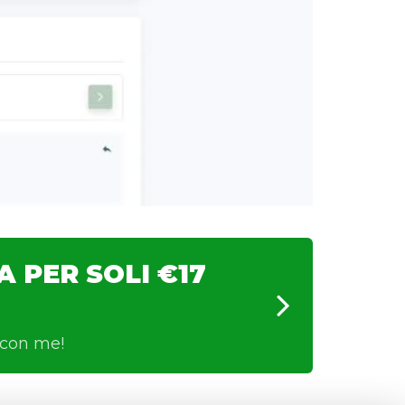
 PER SOLI €17
 con me!