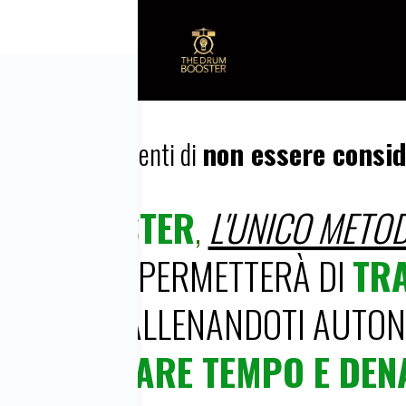
 ambizioso
e senti di
non essere consid
RUM BOOSTER
,
L'UNICO METO
STI
CHE TI PERMETTERÀ DI
TR
CCABILE
,
ALLENANDOTI AUTON
ZA SPRECARE TEMPO E DE