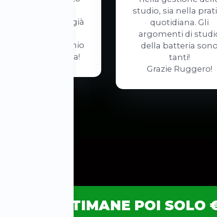
poco costante
studio, sia nella prat
ll'esercitarmi sto già
quotidiana. Gli
notando dei
argomenti di studi
iglioramenti nel mio
della batteria son
laying. Avanti tutta!
tanti!
Grazie Ruggero!
PER 2 SETTIMANE POI SOLO 