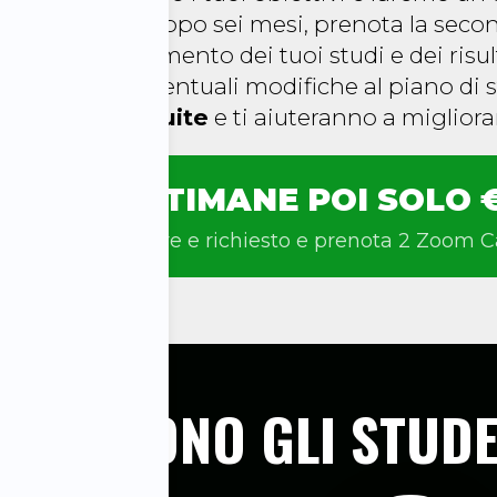
 mesi dopo)
: Dopo sei mesi, prenota la seco
tato di avanzamento dei tuoi studi e dei ris
 e apportare eventuali modifiche al piano di s
ate sono gratuite
e ti aiuteranno a migliorare
PER 2 SETTIMANE POI SOLO 
batterista migliore e richiesto e prenota 2 Zoom C
SA DICONO GLI STUDE